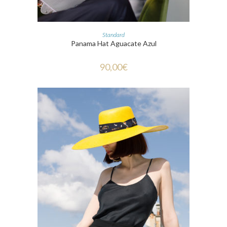
CHOIX DES OPTIONS
Standard
Panama Hat Aguacate Azul
90,00
€