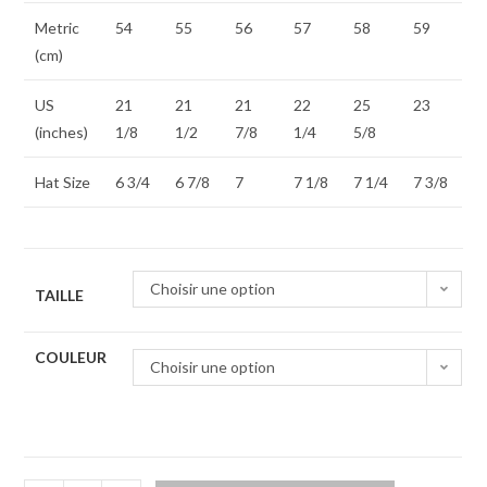
Metric
54
55
56
57
58
59
(cm)
US
21
21
21
22
25
23
(inches)
1/8
1/2
7/8
1/4
5/8
Hat Size
6 3/4
6 7/8
7
7 1/8
7 1/4
7 3/8
Choisir une option
TAILLE
COULEUR
Choisir une option