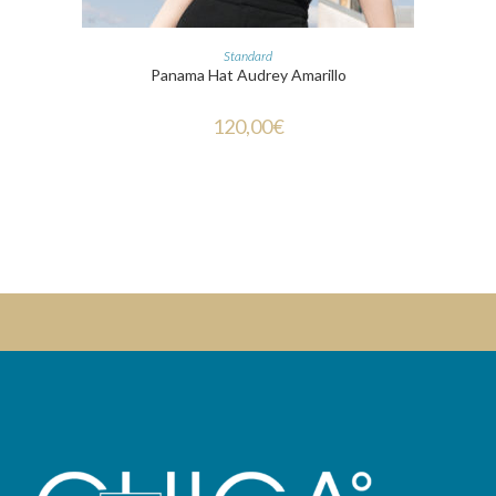
CHOIX DES OPTIONS
Standard
Panama Hat Audrey Amarillo
120,00
€