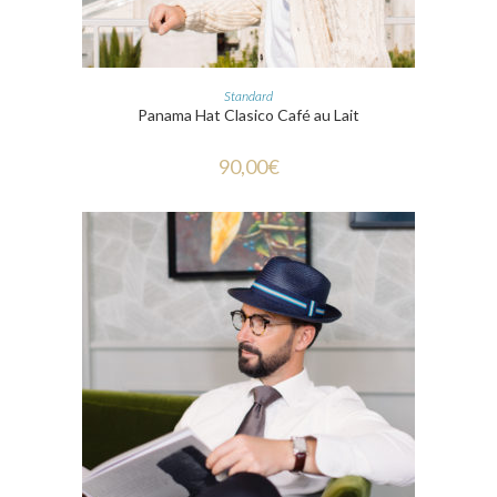
CHOIX DES OPTIONS
Standard
Panama Hat Clasico Café au Lait
90,00
€