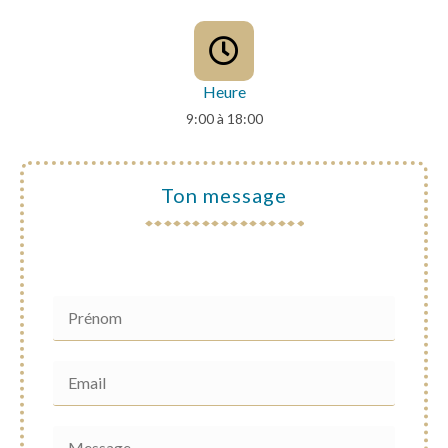
Heure
9:00 à 18:00
Ton message
P
r
é
n
E
o
m
m
a
*
i
M