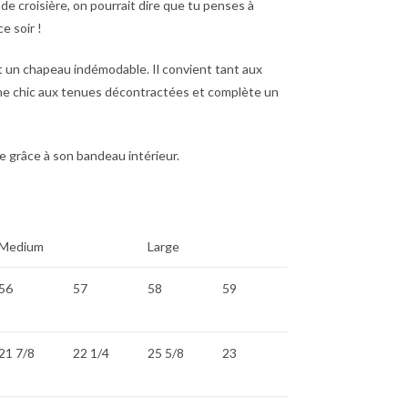
e croisière, on pourrait dire que tu penses à
e soir !
st un chapeau indémodable. Il convient tant aux
he chic aux tenues décontractées et complète un
e grâce à son bandeau intérieur.
Medium
Large
56
57
58
59
21 7/8
22 1/4
25 5/8
23