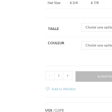
Hat Size
6 3/4
6 7/8
Choisir une opti
TAILLE
COULEUR
Choisir une opti
-
+
AJOUTE
Add to Wishlist
UGS :
CLSFB