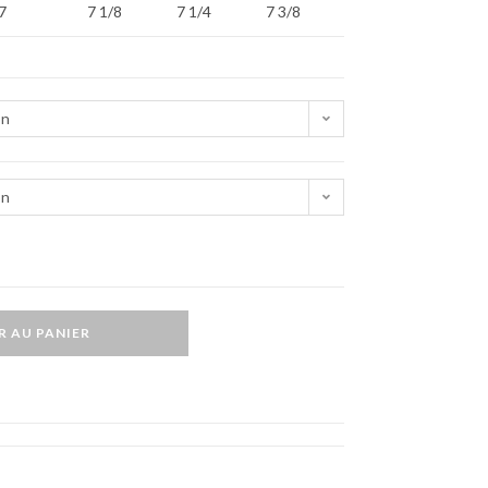
7
7 1/8
7 1/4
7 3/8
on
on
R AU PANIER