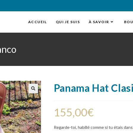
ACCUEIL
QUI JE SUIS
À SAVOIR
BOU
anco
Panama Hat Clasi
🔍
155,00
€
Regarde-toi, habillé comme si tu étais da