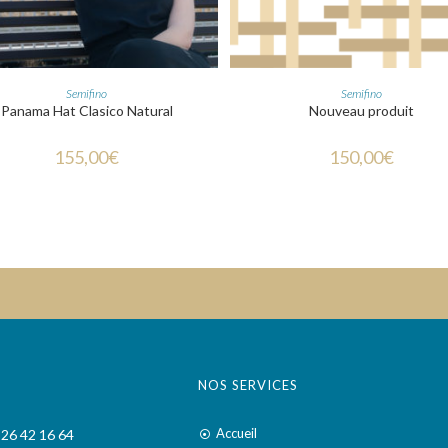
CHOIX DES OPTIONS
CHOIX DES OPTIONS
Semifino
Semifino
Panama Hat Clasico Natural
Nouveau produit
155,00
€
150,00
€
T
NOS SERVICES
Accueil
 26 42 16 64