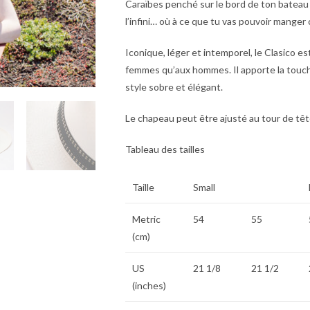
Caraïbes penché sur le bord de ton bateau d
l’infini… où à ce que tu vas pouvoir manger c
Iconique, léger et intemporel, le Clasico e
femmes qu’aux hommes. Il apporte la touc
style sobre et élégant.
Le chapeau peut être ajusté au tour de têt
Tableau des tailles
Taille
Small
Metric
54
55
(cm)
US
21 1/8
21 1/2
(inches)